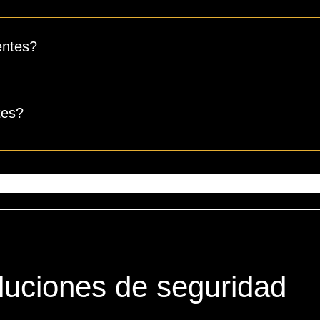
ara responder rápidamente preguntas comunes sobre su negocio
io?".
entes?
ar a los visitantes del sitio a encontrar respuestas rápidas a
tes?
ctualizar las preguntas frecuentes
luciones de seguridad