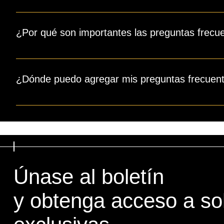
Se puede utilizar una sección de preguntas frecuentes p
horarios de atención?" o "¿Cómo puedo reservar un servic
¿Por qué son importantes las preguntas frecu
Las preguntas frecuentes son una excelente manera de ayud
experiencia de navegación.
¿Dónde puedo agregar mis preguntas frecuen
Póngase en contacto con su administrador para agregar y a
Únase al boletín
y obtenga acceso a so